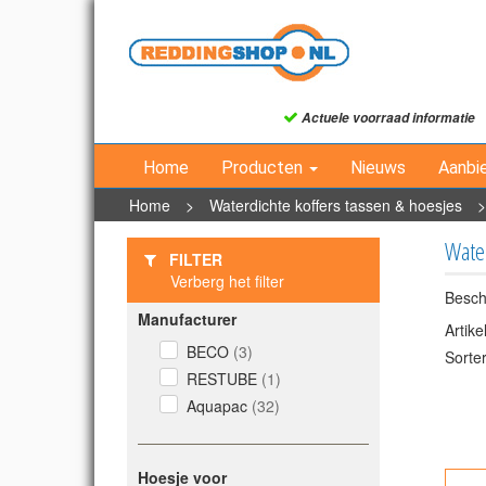
Actuele voorraad informatie
Home
Producten
Nieuws
Aanbi
Home
>
Waterdichte koffers tassen & hoesjes
Wate
FILTER
Verberg het filter
Besch
Manufacturer
Artik
BECO
(3)
Sorte
RESTUBE
(1)
Aquapac
(32)
Hoesje voor