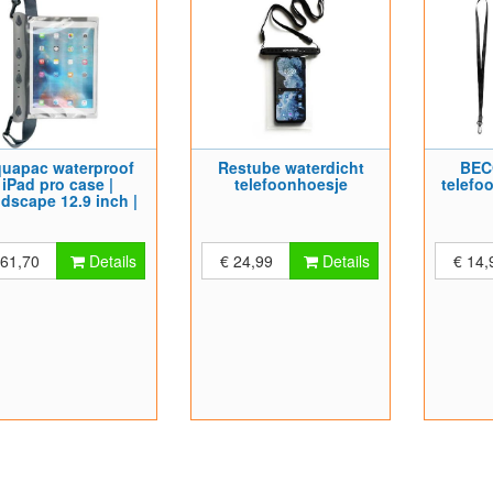
uapac waterproof
Restube waterdicht
BEC
iPad pro case |
telefoonhoesje
telefo
ndscape 12.9 inch |
t protective foam
 61,70
Details
€ 24,99
Details
€ 14,