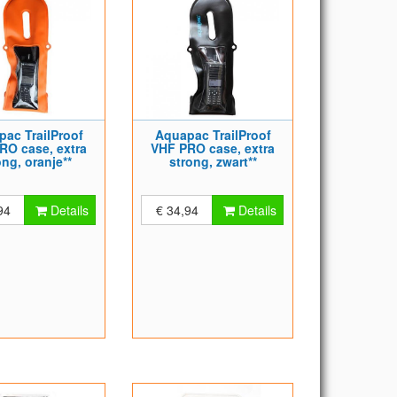
ac TrailProof
Aquapac TrailProof
RO case, extra
VHF PRO case, extra
ong, oranje**
strong, zwart**
94
Details
€ 34,94
Details