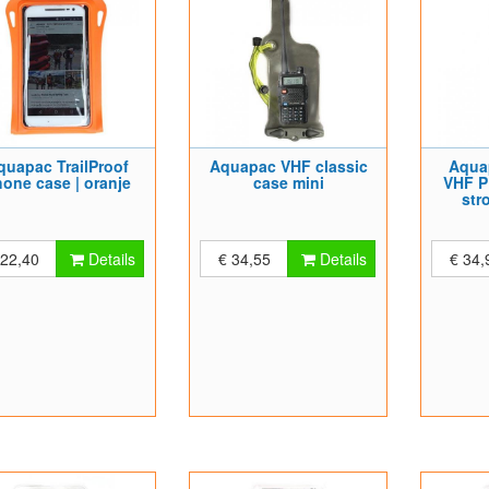
quapac TrailProof
Aquapac VHF classic
Aquap
one case | oranje
case mini
VHF P
str
 22,40
Details
€ 34,55
Details
€ 34,