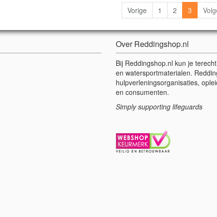
Vorige
1
2
3
Vol
Over Reddingshop.nl
Bij Reddingshop.nl kun je terech
en watersportmaterialen. Reddin
hulpverleningsorganisaties, oplei
en consumenten.
Simply supporting lifeguards