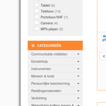
Tablet
(6)
Telefoon
(13)
Portofoon/VHF
(7)
Camera
(4)
MP3-player
(2)
A
ph
CATEGORIEËN
Communicatie middelen
€
EersteHulp
Instrumenten
Messen & tools
Persoonlijke bescherming
Reddingsmaterialen
Verlichting
Waterdichte koffers tassen &