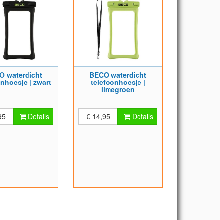
O waterdicht
BECO waterdicht
onhoesje | zwart
telefoonhoesje |
limegroen
95
Details
€ 14,95
Details