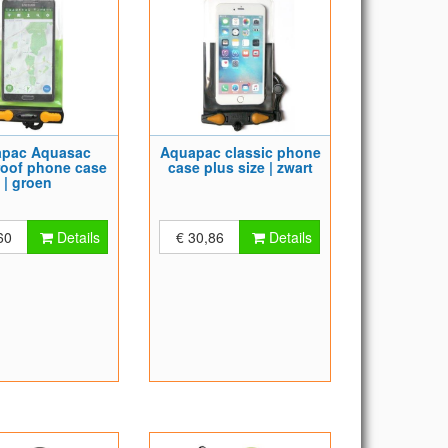
pac Aquasac
Aquapac classic phone
roof phone case
case plus size | zwart
| groen
60
Details
€ 30,86
Details