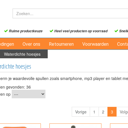
Ruime productkeuze
Heel veel producten op voorraad
Snell
edingen
Over ons
Retourneren
Voorwaarden
Cont
>
Waterdichte hoesjes
rdichte hoesjes
erm je waardevolle spullen zoals smartphone, mp3 player en tablet me
elen gevonden: 36
ren op
Vorige
1
2
3
Vol