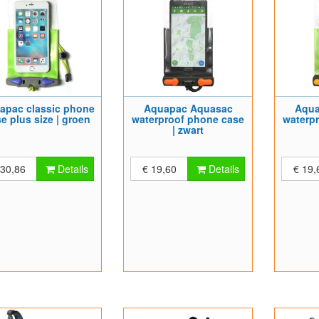
apac classic phone
Aquapac Aquasac
Aqua
e plus size | groen
waterproof phone case
waterp
| zwart
 30,86
Details
€ 19,60
Details
€ 19,