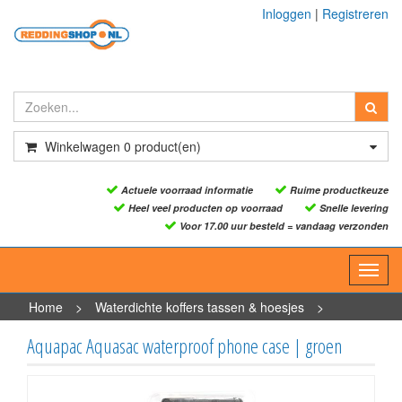
Inloggen
|
Registreren
Winkelwagen
0
product(en)
Actuele voorraad informatie
Ruime productkeuze
Heel veel producten op voorraad
Snelle levering
Voor 17.00 uur besteld = vandaag verzonden
Toggl
navig
Home
>
Waterdichte koffers tassen & hoesjes
>
Waterdichte hoesjes
>
Aquapac Aquasac waterproof phone
Aquapac Aquasac waterproof phone case | groen
case | groen