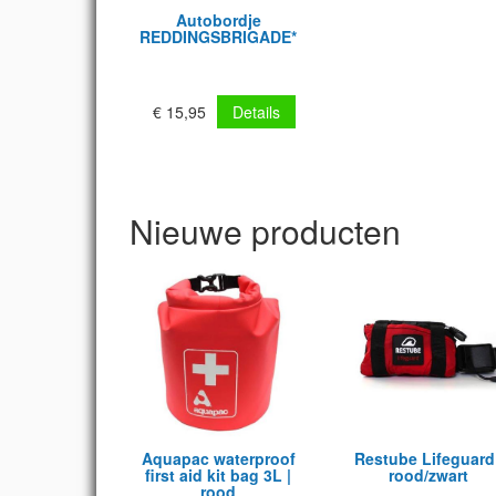
Autobordje
REDDINGSBRIGADE**
€ 15,95
Details
Nieuwe producten
Aquapac waterproof
Restube Lifeguard 
first aid kit bag 3L |
rood/zwart
rood