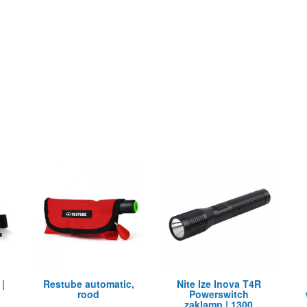
|
Restube automatic,
Nite Ize Inova T4R
rood
Powerswitch
zaklamp | 1300