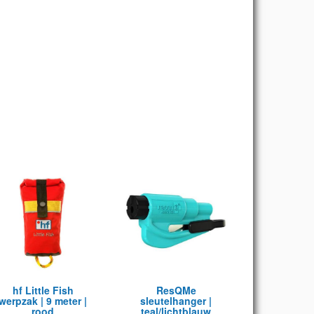
hf Little Fish
ResQMe
werpzak | 9 meter |
sleutelhanger |
rood
teal/lichtblauw