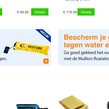
Lumen | oplaadbaar
€ 99,95
Details
€ 179,08
Details