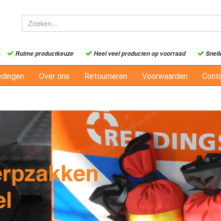
Ruime productkeuze
Heel veel producten op voorraad
Snell
edingen
Over ons
Retourneren
Voorwaarden
Cont