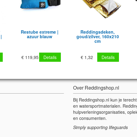
y
Restube extreme |
Reddingsdeken,
|
azuur blauw
goud/zilver, 160x210
cm
€ 119,95
Details
€ 1,32
Details
Over Reddingshop.nl
Bij Reddingshop.nl kun je terech
en watersportmaterialen. Reddin
hulpverleningsorganisaties, oplei
en consumenten.
Simply supporting lifeguards