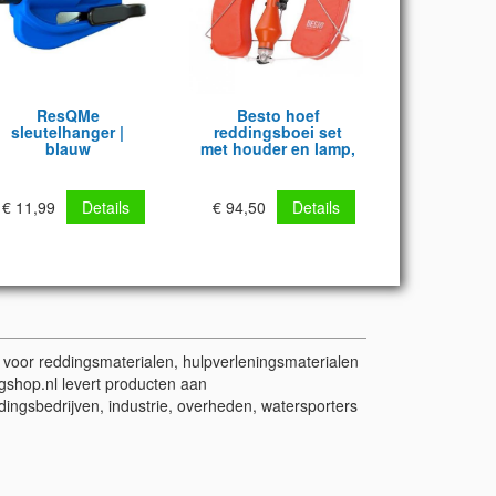
ResQMe
Besto hoef
sleutelhanger |
reddingsboei set
blauw
met houder en lamp,
oranje
€ 11,99
Details
€ 94,50
Details
t voor reddingsmaterialen, hulpverleningsmaterialen
gshop.nl levert producten aan
dingsbedrijven, industrie, overheden, watersporters