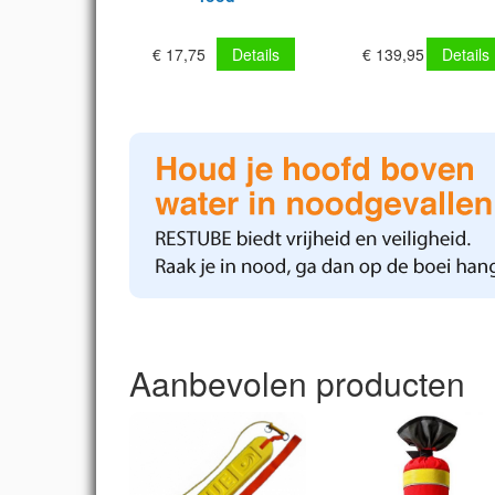
€ 17,75
Details
€ 139,95
Details
Aanbevolen producten