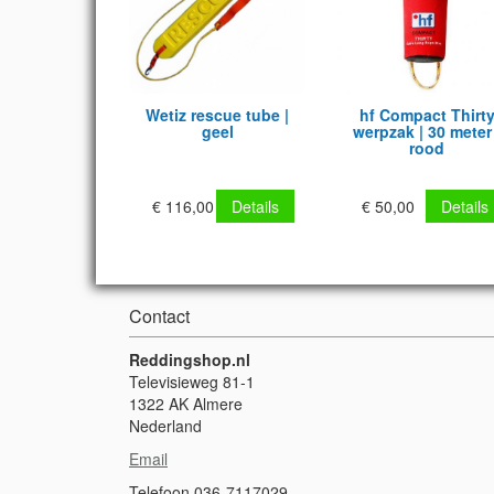
Wetiz rescue tube |
hf Compact Thirt
geel
werpzak | 30 meter 
rood
€ 116,00
Details
€ 50,00
Details
Contact
Reddingshop.nl
Televisieweg 81-1
1322 AK Almere
Nederland
Email
Telefoon 036-7117029