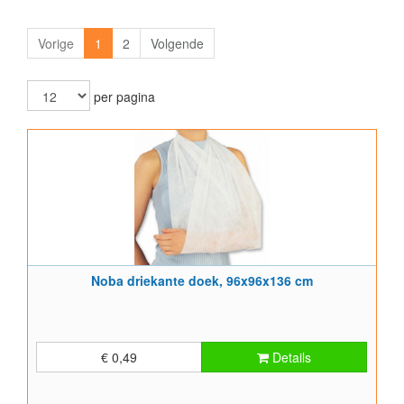
Vorige
1
2
Volgende
per pagina
Noba driekante doek, 96x96x136 cm
€ 0,49
Details