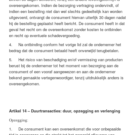
overeengekomen. Indien de bezorging vertraging ondervindt, of
indien een bestelling niet dan wel slechts gedeeltelijk kan worden
uitgevoerd, ontvangt de consument hiervan uiterlijk 30 dagen nadat
hij de bestelling geplaatst heeft bericht. De consument heeft in dat
geval het recht om de overeenkomst zonder kosten te ontbinden
en recht op eventuele schadevergoeding.
4. Na ontbinding conform het vorige lid zal de ondernemer het
bedrag dat de consument betaald heeft onverwijld terugbetalen.
5. Het risico van beschadiging en/of vermissing van producten
berust bij de ondernemer tot het moment van bezorging aan de
consument of een vooraf aangewezen en aan de ondernemer
bekend gemaakte vertegenwoordiger, tenzij uitdrukkelijk anders is
overeengekomen.
Artikel 14 – Duurtransacties: duur, opzegging en verlenging
Opzegging:
1. De consument kan een overeenkomst die voor onbepaalde
tijd is aangegaan en die strekt tot het geregeld afleveren van