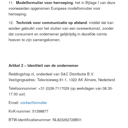
11.
Modelformulier voor herroeping
: het in Bijlage I van deze
voorwaarden opgenomen Europese modelformulier voor
herroeping;
12.
Techniek voor communicatie op afstand
: middel dat kan
worden gebruikt voor het sluiten van een overeenkomst, zonder
dat consument en ondernemer gelijktijdig in dezelfde ruimte
hoeven te zijn samengekomen;
Artikel 2 – Identiteit van de ondernemer
Reddingshop.nl, onderdeel van S&C Distributie B.V.
Vestigingsadres: Televisieweg 81-1, 1322 AK Almere, Nederland
Telefoonnummer: +31 (0)36-7117029 (op werkdagen van 08.30-
17.00 uur)
Email:
contactformulier
KvK-nummer: 51398877
BTW-identificatienummer: NL823262728B01