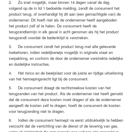
2. Zo snel mogelijk, maar binnen 14 dagen vanaf de dag
volgend op de in lid 1 bedoelde melding, zendt de consument het
product terug, of overhandigt hij dit aan (een gemachtigde van) de
ondernemer. Dit hoeft niet als de ondernemer heeft aangeboden
het product zelf af te halen. De consument heeft de
terugzendtermijn in elk geval in acht genomen als hij het product
terugzendt voordat de bedenktijd is verstreken.
3. De consument zendt het product terug met alle geleverde
toebehoren, indien redelijkerwijs mogelijk in originele staat en
verpakking, en conform de door de ondernemer verstrekte redelijke
en duidelijke instructies.
4. Het risico en de bewijslast voor de juiste en tijdige uitoefening
van het herroepingsrecht ligt bij de consument.
5. De consument draagt de rechtstreekse kosten van het
terugzenden van het product. Als de ondernemer niet heeft gemeld
dat de consument deze kosten moet dragen of als de ondernemer
aangeeft de kosten zelf te dragen, hoeft de consument de kosten
voor terugzending niet te dragen.
6. Indien de consument herroept na eerst uitdrukkelijk te hebben
verzocht dat de verrichting van de dienst of de levering van gas,
water of elektriciteit die niet gereed voor verkoop zijn gemaakt in