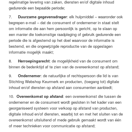
regelmatige levering van zaken, diensten en/of digitale inhoud
gedurende een bepaalde periode;
7.
Duurzame gegevensdrager
: elk hulpmiddel – waaronder ook
begrepen e-mail – dat de consument of ondernemer in staat stelt
om informatie die aan hem persoonlijk is gericht, op te slaan op
een manier die toekomstige raadpleging of gebruik gedurende een
periode die is afgestemd op het doel waarvoor de informatie is
bestemd, en die ongewijzigde reproductie van de opgeslagen
informatie mogelijk maakt;
8.
Herroepingsrecht
: de mogelijkheid van de consument om
binnen de bedenktijd af te zien van de overeenkomst op afstand;
9.
Ondernemer
: de natuurlijke of rechtspersoon die lid is van
Stichting Webshop Keurmerk en producten, (toegang tot) digitale
inhoud en/of diensten op afstand aan consumenten aanbiedt;
10.
Overeenkomst op afstand
: een overeenkomst die tussen de
ondernemer en de consument wordt gesloten in het kader van een
georganiseerd systeem voor verkoop op afstand van producten,
digitale inhoud en/of diensten, waarbij tot en met het sluiten van de
overeenkomst uitsluitend of mede gebruik gemaakt wordt van één
of meer technieken voor communicatie op afstand;