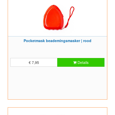
Pocketmask beademingsmasker | rood
€ 7,95
Details