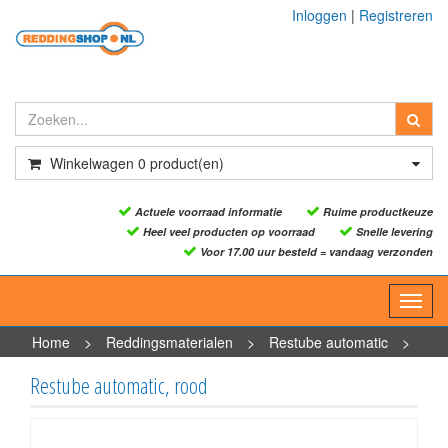
Inloggen
|
Registreren
Winkelwagen
0
product(en)
Actuele voorraad informatie
Ruime productkeuze
Heel veel producten op voorraad
Snelle levering
Voor 17.00 uur besteld = vandaag verzonden
Toggl
navig
Home
>
Reddingsmaterialen
>
Restube automatic
>
Restube automatic, rood
Restube automatic, rood