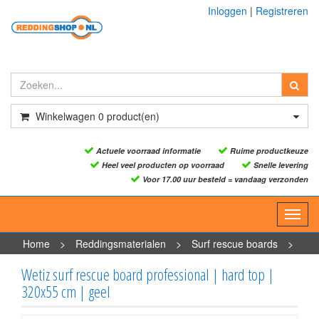
Inloggen
|
Registreren
Winkelwagen
0
product(en)
Actuele voorraad informatie
Ruime productkeuze
Heel veel producten op voorraad
Snelle levering
Voor 17.00 uur besteld = vandaag verzonden
Toggl
navig
Home
>
Reddingsmaterialen
>
Surf rescue boards
>
Wetiz surf rescue board professional | hard top | 320x55 cm |
Wetiz surf rescue board professional | hard top |
geel
320x55 cm | geel