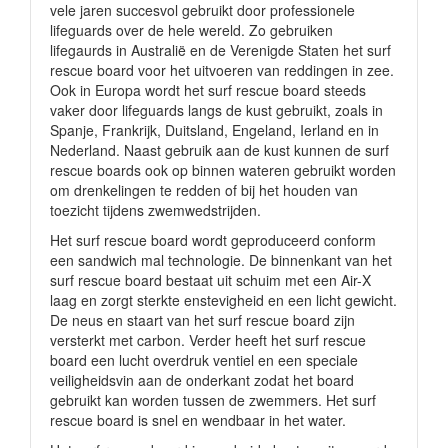
vele jaren succesvol gebruikt door professionele
lifeguards over de hele wereld. Zo gebruiken
lifegaurds in Australië en de Verenigde Staten het surf
rescue board voor het uitvoeren van reddingen in zee.
Ook in Europa wordt het surf rescue board steeds
vaker door lifeguards langs de kust gebruikt, zoals in
Spanje, Frankrijk, Duitsland, Engeland, Ierland en in
Nederland. Naast gebruik aan de kust kunnen de surf
rescue boards ook op binnen wateren gebruikt worden
om drenkelingen te redden of bij het houden van
toezicht tijdens zwemwedstrijden.
Het surf rescue board wordt geproduceerd conform
een sandwich mal technologie. De binnenkant van het
surf rescue board bestaat uit schuim met een Air-X
laag en zorgt sterkte enstevigheid en een licht gewicht.
De neus en staart van het surf rescue board zijn
versterkt met carbon. Verder heeft het surf rescue
board een lucht overdruk ventiel en een speciale
veiligheidsvin aan de onderkant zodat het board
gebruikt kan worden tussen de zwemmers. Het surf
rescue board is snel en wendbaar in het water.