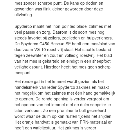
mes zonder scherpe punt. De kans op doden en
gewonden was flink kleiner geworden door deze
uitvinding.
Spyderco maakt het ‘non-pointed blade’ zakmes met
veel passie en zorg. Daarom is dit soort mes nog
steeds favoriet bij zeilers, zeelieden en hulpverleners.
De Spyderco C450 Rescue SE heeft een mes/blad van
duurzaam VG-10 roest vrij staal.
Het staal is bestand
tegen zeewater en zout en volledig roestvrij. Het blad
van het mes is gekarteld en eindigt in een sheepfoot
veiligheidspunt. Hierdoor heeft het mes geen scherp
mespunt.
Het ronde gat in het lemmet wordt gezien als het
handelsmerk van ieder Spyderco zakmes en maakt
het mogelijk om het zakmes met één hand gemakkelijk
te openen. De ronde opening is verder vergroot
om
het openen van het lemmet met de duim soepeler te
laten verlopen. Zo een prominente bult gecreëerd
wordt waar de duim op kan rusten tijdens het snijden.
Het oranje handvat is gemaakt van FRN-materiaal en
heeft een
wafeltextuur. Het zakmes is verder