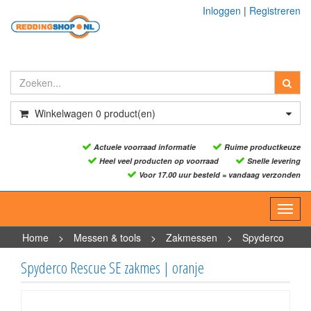
Inloggen
|
Registreren
Winkelwagen
0
product(en)
Actuele voorraad informatie
Ruime productkeuze
Heel veel producten op voorraad
Snelle levering
Voor 17.00 uur besteld = vandaag verzonden
Toggl
navig
Home
>
Messen & tools
>
Zakmessen
>
Spyderco
Rescue SE zakmes | oranje
Spyderco Rescue SE zakmes | oranje