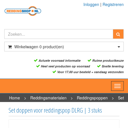
Inloggen
|
Registreren
Winkelwagen
0
product(en)
Actuele voorraad informatie
Ruime productkeuze
Heel veel producten op voorraad
Snelle levering
Voor 17.00 uur besteld = vandaag verzonden
Toggl
navig
Home
>
Reddingsmaterialen
>
Reddingspoppen
>
Set
doppen voor reddingspop DLRG | 3 stuks
Set doppen voor reddingspop DLRG | 3 stuks