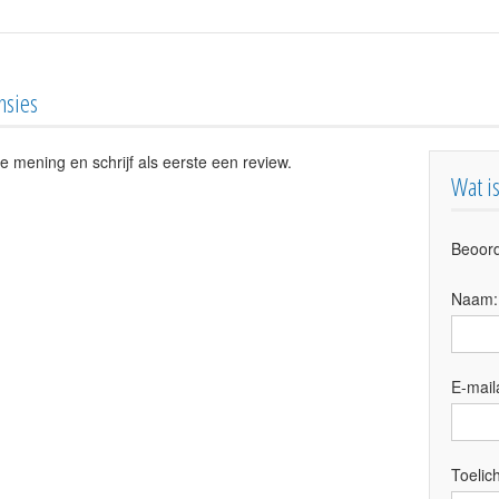
nsies
e mening en schrijf als eerste een review.
Wat i
Beoord
Naam
E-mail
Toelich