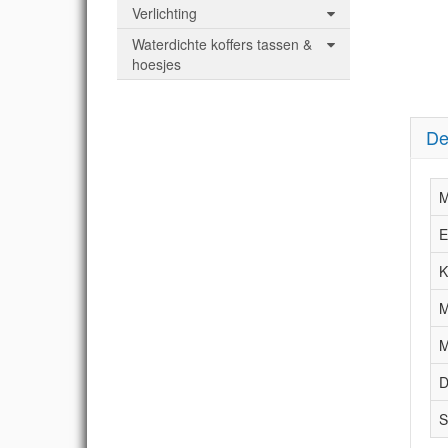
Verlichting
Waterdichte koffers tassen &
hoesjes
De
M
E
K
M
M
D
S