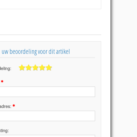
s uw beoordeling voor dit artikel
eling:
:
adres:
ting: