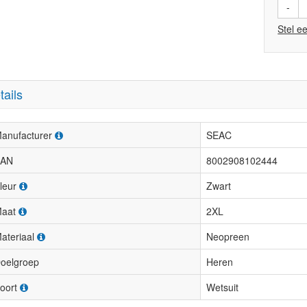
-
Stel e
tails
anufacturer
SEAC
AN
8002908102444
leur
Zwart
aat
2XL
ateriaal
Neopreen
oelgroep
Heren
oort
Wetsuit