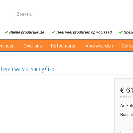
Ruime productkeuze
Heel veel producten op voorraad
Snell
edingen
Over ons
Retourneren
Voorwaarden
Cont
heren wetsuit shorty Ciao
€ 6
€ 51,20
Artike
Beschi