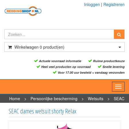
Inloggen
|
Registreren
Winkelwagen
0
product(en)
Actuele voorraad informatie
Ruime productkeuze
Heel veel producten op voorraad
Snelle levering
Voor 17.00 uur besteld = vandaag verzonden
Toggl
navig
Home
>
Persoonlijke bescherming
>
Wetsuits
>
SEAC
dames wetsuit shorty Relax
SEAC dames wetsuit shorty Relax