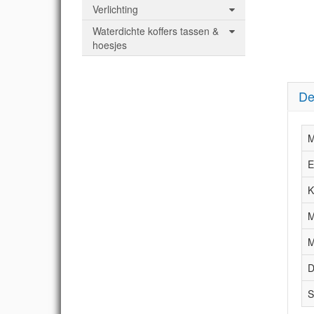
Verlichting
Waterdichte koffers tassen &
hoesjes
De
M
E
K
M
M
D
S