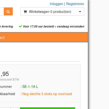
Inloggen
|
Registreren
Winkelwagen
0
product(en)
e levering
Voor 17.00 uur besteld = vandaag verzonden
act
1,95
 exclusief BTW
lnummer
SE-1-19-L
kbaarheid
Nog slechts 3 stuks op voorraad