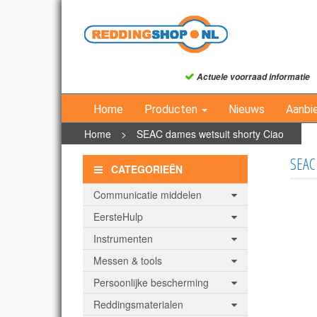
Actuele voorraad informatie
Home
Producten
Nieuws
Aanbi
Home
>
SEAC dames wetsuit shorty Ciao
SEAC 
CATEGORIEËN
Communicatie middelen
EersteHulp
Instrumenten
Messen & tools
Persoonlijke bescherming
Reddingsmaterialen