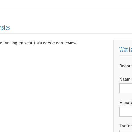
nsies
e mening en schrijf als eerste een review.
Wat i
Beoord
Naam
E-mail
Toelich