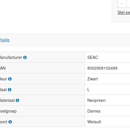
-
Stel e
tails
anufacturer
SEAC
AN
8002908102499
leur
Zwart
aat
L
ateriaal
Neopreen
oelgroep
Dames
oort
Wetsuit