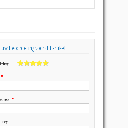
s uw beoordeling voor dit artikel
eling:
:
adres:
ting: