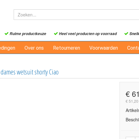
Ruime productkeuze
Heel veel producten op voorraad
Snell
edingen
Over ons
Retourneren
Voorwaarden
Cont
dames wetsuit shorty Ciao
€ 6
€ 51,20
Artike
Beschi