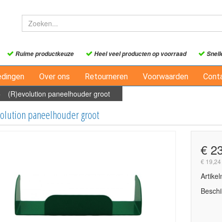
Ruime productkeuze
Heel veel producten op voorraad
Snell
edingen
Over ons
Retourneren
Voorwaarden
Cont
>
(R)evolution paneelhouder groot
olution paneelhouder groot
€ 2
€ 19,24
Artike
Beschi