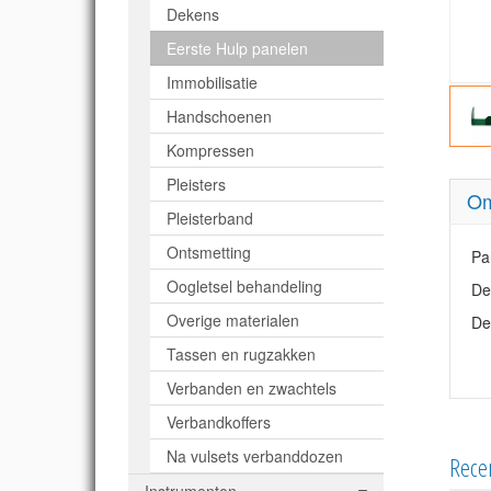
Dekens
Eerste Hulp panelen
Immobilisatie
Handschoenen
Kompressen
Pleisters
Om
Pleisterband
Ontsmetting
Pa
Oogletsel behandeling
De
Overige materialen
De
Tassen en rugzakken
Verbanden en zwachtels
Verbandkoffers
Na vulsets verbanddozen
Rece