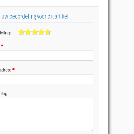
s uw beoordeling voor dit artikel
eling:
:
adres:
ting: