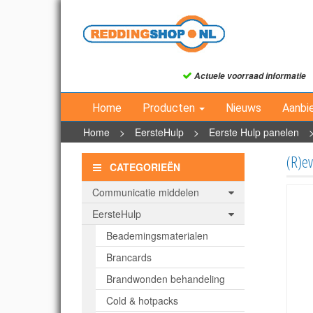
Actuele voorraad informatie
Home
Producten
Nieuws
Aanbi
Home
>
EersteHulp
>
Eerste Hulp panelen
(R)ev
CATEGORIEËN
Communicatie middelen
EersteHulp
Beademingsmaterialen
Brancards
Brandwonden behandeling
Cold & hotpacks