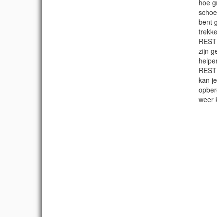
hoe gr
schoen
bent 
trekk
RESTU
zijn 
helpe
RESTU
kan j
opber
weer 