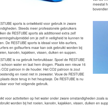
meestal h
bovendien 
STUBE sports is ontwikkeld voor gebruik in zware
ndigheden. Steeds meer professionele gebruikers
iken de RESTUBE sports als additioneel extra zelf
rmingshulpmiddel om je zelf in veiligheid te kunnen te
en. De RESTUBE sports is ideaal voor kite-surfers,
urfers en golfsurfers maar kan ook gebruikt worden bij
oeien, kanoën, kajakken, vissen, duiken en suppen.
STUBE is na gebruik herbruikbaar. Spoel de RESTUBE
t schoon water en laat hem drogen. Plaats een nieuw 16
 CO2 patroon in de houder. Het CO2 patroon is zout
bestendig en roest niet in zeewater. Vouw de RESTUBE
 plaats deze terug in het heuptasje. De RESTUBE is nu
klaar voor het volgende gebruik.
kt voor activiteiten op het water onder zware omstandigheden zoals sur
ebruikt worden bij het roeien, kanoën, kajakken, vissen, duiken en sup