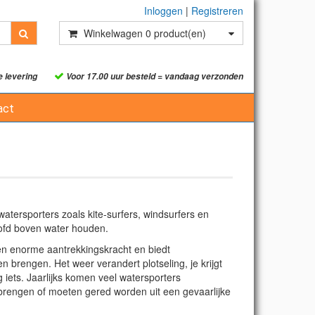
Inloggen
|
Registreren
Winkelwagen
0
product(en)
e levering
Voor 17.00 uur besteld = vandaag verzonden
act
tersporters zoals kite-surfers, windsurfers en
oofd boven water houden.
en enorme aantrekkingskracht en biedt
 brengen. Het weer verandert plotseling, je krijgt
g iets. Jaarlijks komen veel watersporters
d brengen of moeten gered worden uit een gevaarlijke