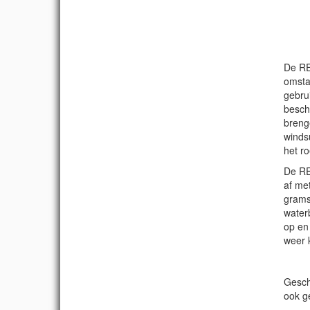
De RE
omsta
gebru
besche
breng
winds
het r
De RE
af me
grams
water
op en
weer 
Geschi
ook g