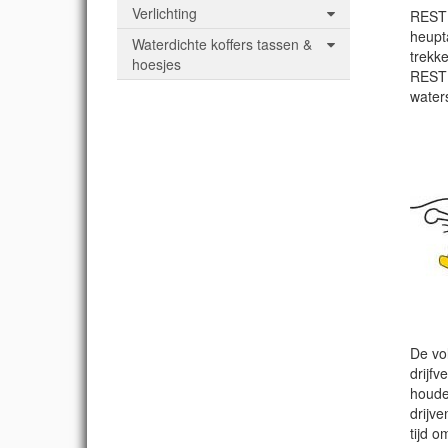
Verlichting
RESTU
heupt
Waterdichte koffers tassen &
trekke
hoesjes
RESTU
water
De vo
drijf
houde
drijv
tijd o