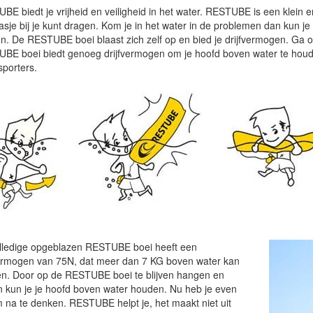
BE biedt je vrijheid en veiligheid in het water. RESTUBE is een klein 
asje bij je kunt dragen. Kom je in het water in de problemen dan kun 
n. De RESTUBE boei blaast zich zelf op en bied je drijfvermogen. Ga o
BE boei biedt genoeg drijfvermogen om je hoofd boven water te houd
sporters.
lledige opgeblazen RESTUBE boei heeft een
vermogen van 75N, dat meer dan 7 KG boven water kan
n. Door op de RESTUBE boei te blijven hangen en
en kun je je hoofd boven water houden. Nu heb je even
m na te denken. RESTUBE helpt je, het maakt niet uit