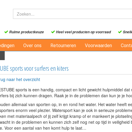
Ruime productkeuze
Heel veel producten op voorraad
Snell
edingen
Over ons
Retourneren
Voorwaarden
Cont
BE sports voor surfers en kiters
rug naar het overzicht
STUBE sports is een handig, compact en licht gewicht hulpmiddel dat wa
urfers bij zich kunnen dragen. Raak je in de problemen dan kun je je h
uden allemaal van sporten op, in en rond het water. Het water heeft e
porters enorm veel plezier. Watersport kan je ook in serieuze problemen
en met materiaalpech of jij zelf krijgt kramp of er mankeert je plotselin
acht in de problemen en kunnen zich zelf nog net op tijd in veilighei
tie. Voor een aantal van hen komt hulp te laat…