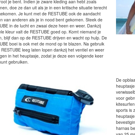
oot je bent. Indien je zware kleding aan hebt zoals
en, doe ze dan uit als je in een kritische situatie terecht
gekomen. Je kunt met de RESTUBE ook de aandacht
en van anderen als je in nood bent gekomen. Steek de
BE in de lucht en zwaai deze heen en weer. Dankzij
gele kleur valt de RESTUBE goed op. Komt niemand je
n, blijf dan op de RESTUBE drijven en wacht op hulp. De
BE boei is ook met de mond op te blazen. Na gebruik
e RESTUBE leeg laten lopen dankzij het ventiel en weer
gen in het heuptasje, zodat je deze een volgende keer
kunt gebruiken.
De opblaa
heuptasje.
verwissel
voor gebr
kitesurfe
sports is 
heuptasje
bevestigi
harnas be
van 25 mm