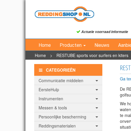
Actuele voorraad informatie
Home
Producten
Nieuws
Aanbi
Home
>
RESTUBE sports voor surfers en kiters
RESTU
CATEGORIEËN
Ga te
Communicatie middelen
De RE
EersteHulp
golfs
Instrumenten
We ho
Messen & tools
waters
te mak
Persoonlijke bescherming
onverw
Reddingsmaterialen
situa