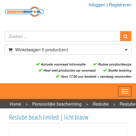
Inloggen
|
Registreren
Winkelwagen
0
product(en)
Actuele voorraad informatie
Ruime productkeuze
Heel veel producten op voorraad
Snelle levering
Voor 17.00 uur besteld = vandaag verzonden
Toggl
navig
Home
>
Persoonlijke bescherming
>
Restube
>
Restube
beach limited | licht blauw
Restube beach limited | licht blauw