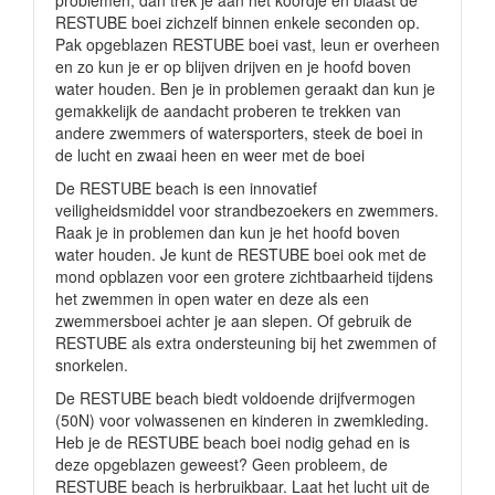
problemen, dan trek je aan het koordje en blaast de
RESTUBE boei zichzelf binnen enkele seconden op.
Pak opgeblazen RESTUBE boei vast, leun er overheen
en zo kun je er op blijven drijven en je hoofd boven
water houden. Ben je in problemen geraakt dan kun je
gemakkelijk de aandacht proberen te trekken van
andere zwemmers of watersporters, steek de boei in
de lucht en zwaai heen en weer met de boei
De RESTUBE beach is een innovatief
veiligheidsmiddel voor strandbezoekers en zwemmers.
Raak je in problemen dan kun je het hoofd boven
water houden. Je kunt de RESTUBE boei ook met de
mond opblazen voor een grotere zichtbaarheid tijdens
het zwemmen in open water en deze als een
zwemmersboei achter je aan slepen. Of gebruik de
RESTUBE als extra ondersteuning bij het zwemmen of
snorkelen.
De RESTUBE beach biedt voldoende drijfvermogen
(50N) voor volwassenen en kinderen in zwemkleding.
Heb je de RESTUBE beach boei nodig gehad en is
deze opgeblazen geweest? Geen probleem, de
RESTUBE beach is herbruikbaar. Laat het lucht uit de