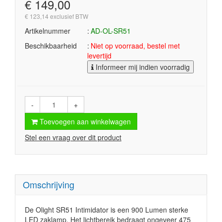
€ 149,00
€ 123,14 exclusief BTW
Artikelnummer
AD-OL-SR51
Beschikbaarheid
Niet op voorraad, bestel met
levertijd
Informeer mij indien voorradig
-
+
Toevoegen aan winkelwagen
Stel een vraag over dit product
Omschrijving
De Olight SR51 Intimidator is een 900 Lumen sterke
LED zaklamp. Het lichtbereik bedraagt ongeveer 475