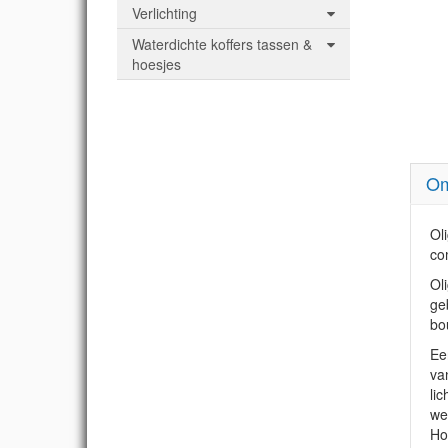
Verlichting
Waterdichte koffers tassen &
hoesjes
Om
Ol
co
Ol
ge
bo
Ee
va
li
we
Ho