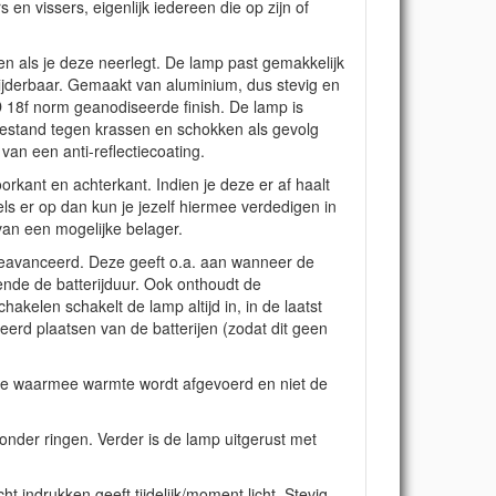
n vissers, eigenlijk iedereen die op zijn of
en als je deze neerlegt. De lamp past gemakkelijk
wijderbaar. Gemaakt van aluminium, dus stevig en
 18f norm geanodiseerde finish. De lamp is
bestand tegen krassen en schokken als gevolg
van een anti-reflectiecoating.
orkant en achterkant. Indien je deze er af haalt
els er op dan kun je jezelf hiermee verdedigen in
van een mogelijke belager.
eavanceerd. Deze geeft o.a. aan wanneer de
ende de batterijduur. Ook onthoudt de
hakelen schakelt de lamp altijd in, in de laatst
eerd plaatsen van de batterijen (zodat dit geen
de waarmee warmte wordt afgevoerd en niet de
zonder ringen. Verder is de lamp uitgerust met
t indrukken geeft tijdelijk/moment licht. Stevig