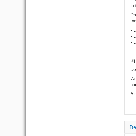
ind
Dra
mo
- 
- 
- 
Bi
De
Wo
co
Af
De