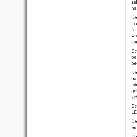
za
ha
De
in
li
wa
va
De
be
be
De
ba
mic
ge
sc
De
LE
De
ee
De