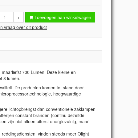
+
Toevoegen aan winkelwagen
en vraag over dit product
n maarliefst 700 Lumen! Deze kleine en
ot 8 lumen.
liteit. De producten komen tot stand door
microprocessortechnologie, hoogwaardige
ogere lichtopbrengst dan conventionele zaklampen
tterijen constant branden (continu dezelfde
n zijn niet alleen uiterst energiezuinig, maar
en reddingsdiensten, vinden steeds meer Olight