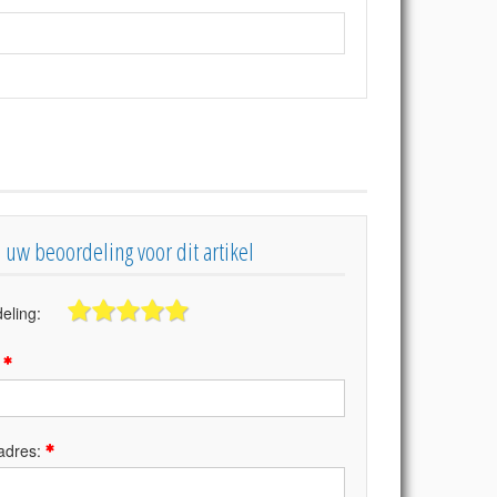
s uw beoordeling voor dit artikel
eling:
:
adres: