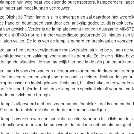
klampen hun weg naar veeleisende buitensporters, kampeerders, jagers e
ar materiaal moet kunnen vertrouwen.
ze Olight 30 Triton lamp is slim ontworpen en zal daardoor niet wegroll
 de hand en houdt goed vast door een anti-slip gedeelte, dit is ook ver
cht van gewicht. Verder is de lamp afgewerkt met een duurzame Mil-STD
terdicht (IP-X8 norm; 1 meter waterdiepte gedurende 30 minuten) en 
n laten vallen. De lens van de lamp is gehard en breukvast en voorzien 
ze lamp heeft een verwijderbare roestvrijstalen striking bezel aan de vo
schik je over een zaklamp voor dagelijks gebruik. Zet je de striking bez
dreigende situaties. Je kan namelijk hiermee in de pijn punten prikken 
ze lamp is voorzien van een microprocessor en mede daardoor zeer g
tterijen leeg raken en zorgt voor een continu heldere lichtbundel gedur
roprocessor de laatst gekozen lichtstand, bij uitschakelen en weer in sc
bruikte stand. Verder heeft deze lamp een speciaal circuit voor het verk
hade met zich mee brengt).
 lamp is uitgevoerd met een zogenaamde 'heatsink', dat is een metho
D en andere elektronische onderdelen kan beschadigen.
 lamp is voorzien van een speciale reflector voor een felle lichtbundel 
n functie waarmee voorkomen wordt dat de lamp onbedoeld aan gaat.
 lamp is in te schakelen door middel van een drukknop in de staart. Zach