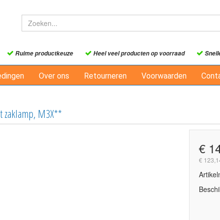
Ruime productkeuze
Heel veel producten op voorraad
Snell
edingen
Over ons
Retourneren
Voorwaarden
Cont
ht zaklamp, M3X**
€ 1
€ 123,1
Artike
Beschi