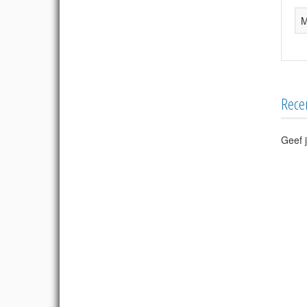
M
Rece
Geef j