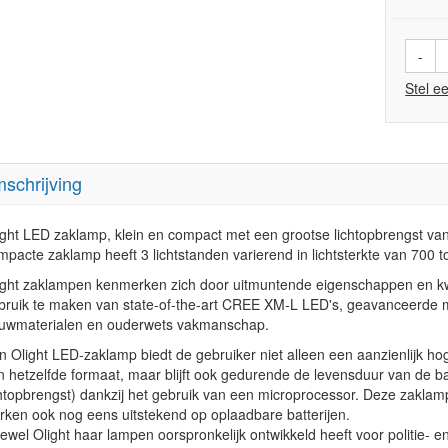
-
Stel e
schrijving
ight LED zaklamp, klein en compact met een grootse lichtopbrengst va
mpacte zaklamp heeft 3 lichtstanden varierend in lichtsterkte van 700 t
ight zaklampen kenmerken zich door uitmuntende eigenschappen en kwa
bruik te maken van state-of-the-art CREE XM-L LED's, geavanceerde 
uwmaterialen en ouderwets vakmanschap.
n Olight LED-zaklamp biedt de gebruiker niet alleen een aanzienlijk h
n hetzelfde formaat, maar blijft ook gedurende de levensduur van de ba
chtopbrengst) dankzij het gebruik van een microprocessor. Deze zaklampe
rken ook nog eens uitstekend op oplaadbare batterijen.
ewel Olight haar lampen oorspronkelijk ontwikkeld heeft voor politie- 