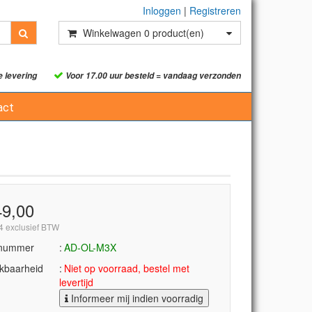
Inloggen
|
Registreren
Winkelwagen
0
product(en)
e levering
Voor 17.00 uur besteld = vandaag verzonden
act
49,00
4 exclusief BTW
lnummer
AD-OL-M3X
kbaarheid
Niet op voorraad, bestel met
levertijd
Informeer mij indien voorradig