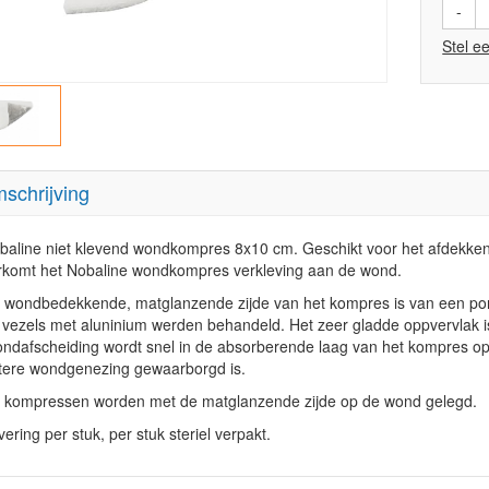
-
Stel e
schrijving
baline niet klevend wondkompres 8x10 cm. Geschikt voor het afdekken
rkomt het Nobaline wondkompres verkleving aan de wond.
 wondbedekkende, matglanzende zijde van het kompres is van een pore
 vezels met aluninium werden behandeld. Het zeer gladde oppvervlak is 
ndafscheiding wordt snel in de absorberende laag van het kompres o
tere wondgenezing gewaarborgd is.
 kompressen worden met de matglanzende zijde op de wond gelegd.
ering per stuk, per stuk steriel verpakt.