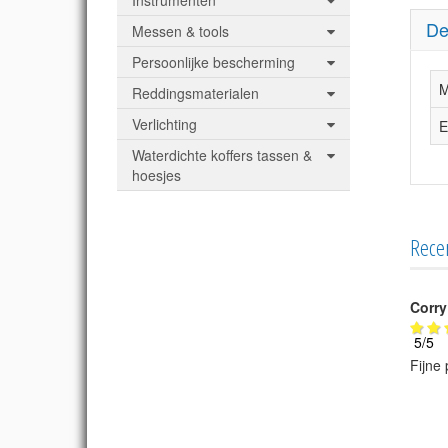
Instrumenten
De
Messen & tools
Persoonlijke bescherming
M
Reddingsmaterialen
Verlichting
E
Waterdichte koffers tassen &
hoesjes
Rece
Corry
5
/
5
Fijne