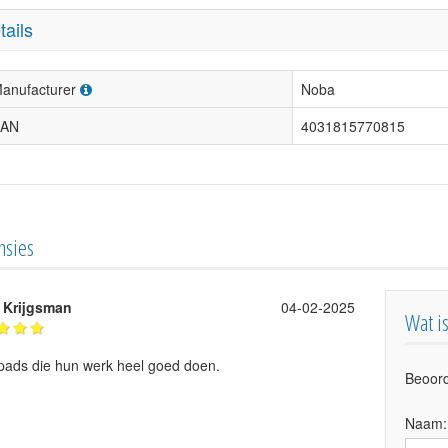
tails
anufacturer
Noba
AN
4031815770815
nsies
 Krijgsman
04-02-2025
Wat i
 pads die hun werk heel goed doen.
Beoord
Naam