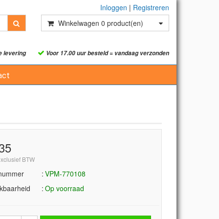
Inloggen
|
Registreren
Winkelwagen
0
product(en)
e levering
Voor 17.00 uur besteld = vandaag verzonden
act
,35
exclusief BTW
lnummer
VPM-770108
kbaarheid
Op voorraad