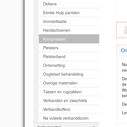
Dekens
Eerste Hulp panelen
Immobilisatie
Handschoenen
Kompressen
Pleisters
Om
Pleisterband
No
Ontsmetting
ve
Oogletsel behandeling
De
Overige materialen
de
Wo
Tassen en rugzakken
be
Verbanden en zwachtels
De
Verbandkoffers
Lev
Na vulsets verbanddozen