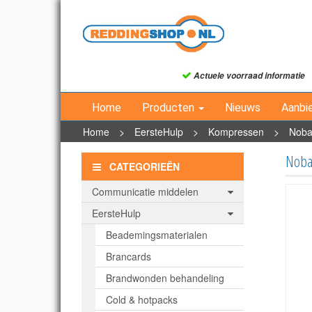
Actuele voorraad informatie
Home
Producten
Nieuws
Aanbi
Home
>
EersteHulp
>
Kompressen
>
Noba
Noba
CATEGORIEËN
Communicatie middelen
EersteHulp
Beademingsmaterialen
Brancards
Brandwonden behandeling
Cold & hotpacks