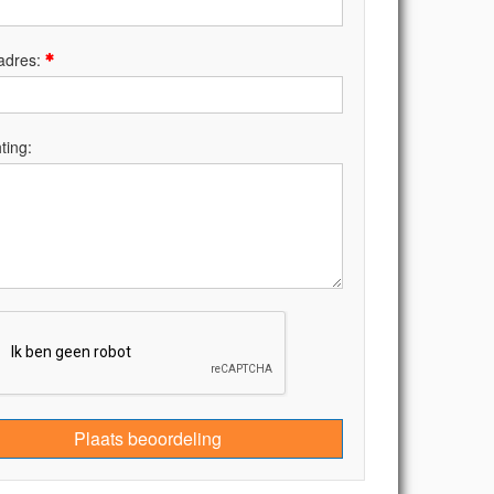
adres:
ting:
Plaats beoordeling