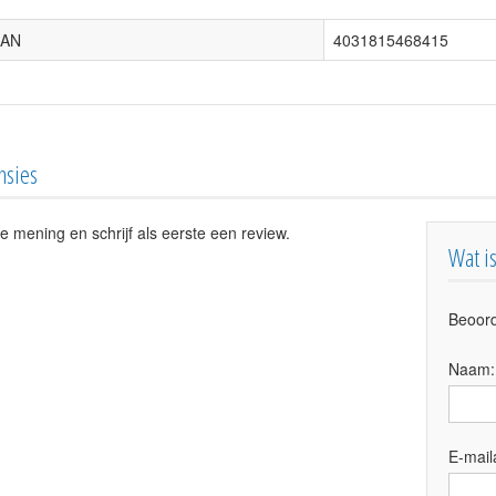
AN
4031815468415
nsies
e mening en schrijf als eerste een review.
Wat i
Beoord
Naam
E-mail