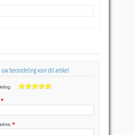
s uw beoordeling voor dit artikel
eling:
:
adres: