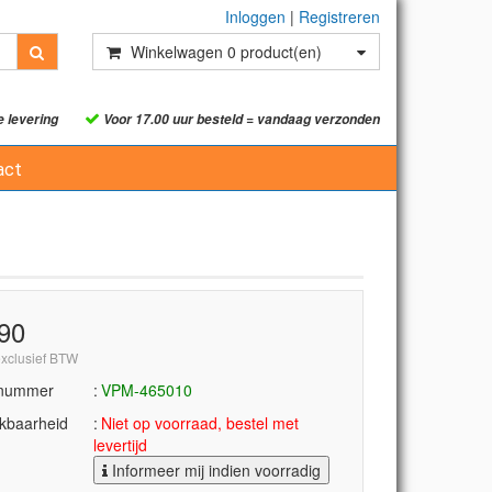
Inloggen
|
Registreren
Winkelwagen
0
product(en)
e levering
Voor 17.00 uur besteld = vandaag verzonden
act
,90
exclusief BTW
lnummer
VPM-465010
kbaarheid
Niet op voorraad, bestel met
levertijd
Informeer mij indien voorradig