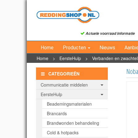
Actuele voorraad informatie
Home
Producten
Nieuws
Aanbi
Home
>
EersteHulp
>
Verbanden en zwachtel
Nobah
CATEGORIEËN
Communicatie middelen
EersteHulp
Beademingsmaterialen
Brancards
Brandwonden behandeling
Cold & hotpacks