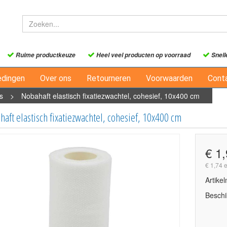
Ruime productkeuze
Heel veel producten op voorraad
Snell
edingen
Over ons
Retourneren
Voorwaarden
Cont
s
>
Nobahaft elastisch fixatiezwachtel, cohesief, 10x400 cm
aft elastisch fixatiezwachtel, cohesief, 10x400 cm
€ 1
€ 1,74 
Artike
Beschi