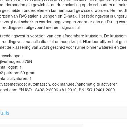
houderbanden die gewichts- en drukbelasting op de schouders en nek v
jn gescheiden onderdelen en kunnen apart gewisseld worden. Het reddin
orzien van RVS stalen sluitingen en D-haak.
Het reddingsvest is uitger
or zorgt dat schokken worden opgevangen zodra er aan de D-ring wordt
t reddingsvest uitgevoerd met een signaalflui
t reddingsvest is voorzien van een afneembare kruisriem. De kruisriem
t reddingsvest na acticatie niet omhoog kruipt. Hierdoor blijven het ge
 met de klassering van 275N geschikt voor ruime binnenwateren en zee
genschappen
ijfvermogen: 275N
ntal logen: 1
2 patroon: 60 gram
ntal activatoren: 1
tivatiemethode: automatisch, ook manueel/handmatig te activeren
ldoet aan: EN ISO 12402-2:2006 +A1:2010, EN ISO 12401:2009
tails