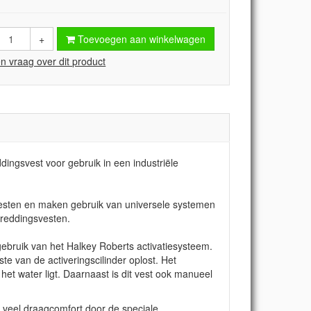
+
Toevoegen aan winkelwagen
en vraag over dit product
dingsvest voor gebruik in een industriële
svesten en maken gebruik van universele systemen
 reddingsvesten.
ebruik van het Halkey Roberts activatiesysteem.
e van de activeringscilinder oplost. Het
 het water ligt. Daarnaast is dit vest ook manueel
t veel draagcomfort door de speciale