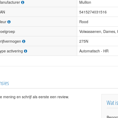
anufacturer
Mullion
AN
5415274031516
leur
Rood
oelgroep
Volwassenen, Dames, 
rijfvermogen
275N
ype activering
Automatisch - HR
nsies
e mening en schrijf als eerste een review.
Wat i
Beoord