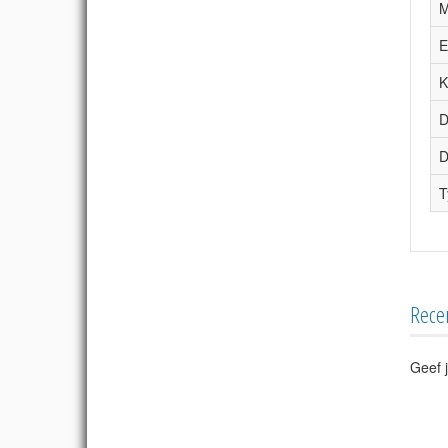
M
E
K
D
D
T
Rece
Geef j