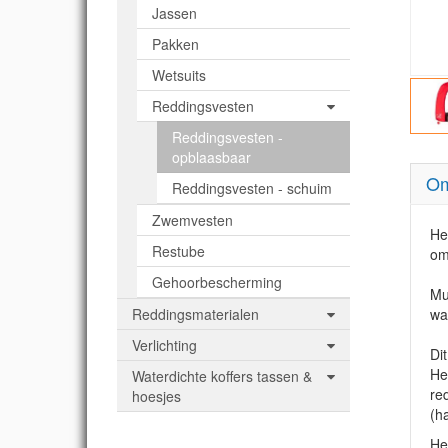
Jassen
Pakken
Wetsuits
Reddingsvesten
Reddingsvesten -
opblaasbaar
Om
Reddingsvesten - schuim
Zwemvesten
He
Restube
om
Gehoorbescherming
Mu
Reddingsmaterialen
wa
Verlichting
Di
He
Waterdichte koffers tassen &
re
hoesjes
(h
He