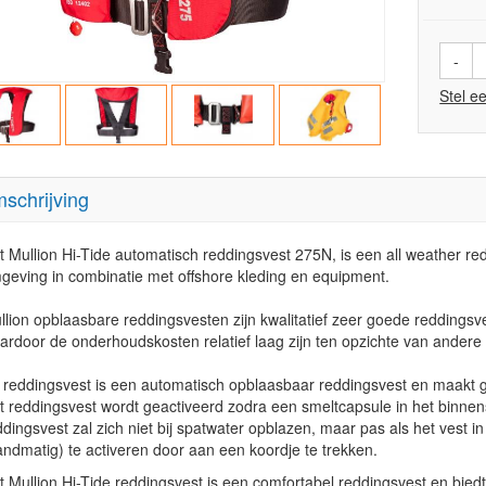
-
Stel e
schrijving
t Mullion Hi-Tide automatisch reddingsvest 275N, is een all weather red
geving in combinatie met offshore kleding en equipment.
llion opblaasbare reddingsvesten zijn kwalitatief zeer goede redding
ardoor de onderhoudskosten relatief laag zijn ten opzichte van andere
t reddingsvest is een automatisch opblaasbaar reddingsvest en maakt g
t reddingsvest wordt geactiveerd zodra een smeltcapsule in het binnenst
ddingsvest zal zich niet bij spatwater opblazen, maar pas als het vest in
andmatig) te activeren door aan een koordje te trekken.
t Mullion Hi-Tide reddingsvest is een comfortabel reddingsvest en bied