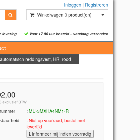
Inloggen
|
Registreren
Winkelwagen
0
product(en)
e levering
Voor 17.00 uur besteld = vandaag verzonden
act
 automatisch reddingsvest, HR, rood
92,00
8 exclusief BTW
lnummer
MU-3MXHA4NM1-R
kbaarheid
Niet op voorraad, bestel met
levertijd
Informeer mij indien voorradig