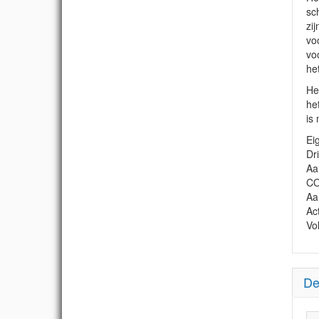
sc
zi
vo
vo
he
He
he
is
Ei
Dr
Aa
CO
Aa
Ac
Vo
De