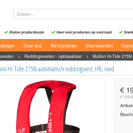
Ruime productkeuze
Heel veel producten op voorraad
Snell
edingen
Over ons
Retourneren
Voorwaarden
Cont
svesten
>
Reddingsvesten - opblaasbaar
>
Mullion Hi-Tide 275N
on Hi-Tide 275N automatisch reddingsvest, HR, rood
€ 1
€ 158,6
Artike
Beschi