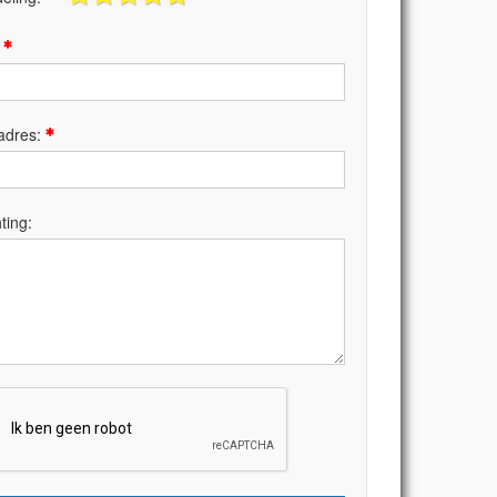
:
adres:
ting: