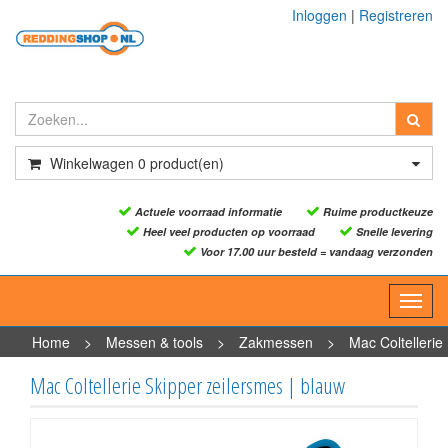
Inloggen
|
Registreren
Winkelwagen
0
product(en)
Actuele voorraad informatie
Ruime productkeuze
Heel veel producten op voorraad
Snelle levering
Voor 17.00 uur besteld = vandaag verzonden
Toggl
navig
Home
>
Messen & tools
>
Zakmessen
>
Mac Coltellerie
Skipper zeilersmes | blauw
Mac Coltellerie Skipper zeilersmes | blauw