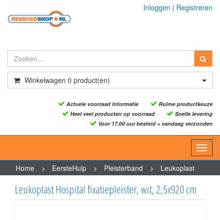
Inloggen
|
Registreren
Winkelwagen
0
product(en)
Actuele voorraad informatie
Ruime productkeuze
Heel veel producten op voorraad
Snelle levering
Voor 17.00 uur besteld = vandaag verzonden
Toggl
navig
Home
>
EersteHulp
>
Pleisterband
>
Leukoplast
Hospital fixatiepleister, wit, 2,5x920 cm
Leukoplast Hospital fixatiepleister, wit, 2,5x920 cm