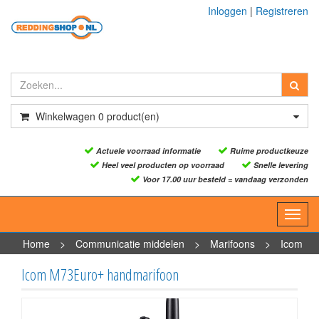
Inloggen
|
Registreren
Winkelwagen
0
product(en)
Actuele voorraad informatie
Ruime productkeuze
Heel veel producten op voorraad
Snelle levering
Voor 17.00 uur besteld = vandaag verzonden
Toggl
navig
Home
>
Communicatie middelen
>
Marifoons
>
Icom
M73Euro+ handmarifoon
Icom M73Euro+ handmarifoon