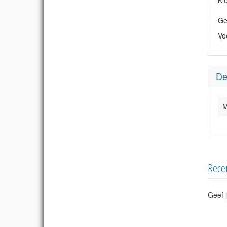
Kl
Ge
Vo
De
M
Rece
Geef j