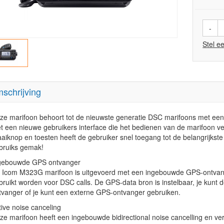
-
Stel e
schrijving
ze marifoon behoort tot de nieuwste generatie DSC marifoons met een r
t een nieuwe gebruikers interface die het bedienen van de marifoon vee
aaiknop en toesten heeft de gebruiker snel toegang tot de belangrijkste f
bruiks gemak!
gebouwde GPS ontvanger
 Icom M323G marifoon is uitgevoerd met een ingebouwde GPS-ontvanger
bruikt worden voor DSC calls. De GPS-data bron is instelbaar, je kun
tvanger of je kunt een externe GPS-ontvanger gebruiken.
tive noise canceling
ze marifoon heeft een ingebouwde bidirectional noise cancelling en ve