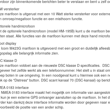
erdoor zijn binnenkomende berichten beter te verstaan en bent u zelf oo
W versterker
ze marifoon is uitgerust met een 10 Watt sterke versterker voor extern
n omroep/megafoon functie en een misthoorn functie.
tionele handmicrofoon
t de optionele handmicrofoon (model HM-195B) kunt u de marifoon bedie
iten staat. Alle functies van de marifoon kunnen met deze hand microf
oot display
 Icom M423G marifoon is uitgevoerd met een groot en duidelijk afleesba
opslag alle belangrijk informatie zien.
C klasse D
ze marifoon voldoet aan de nieuwste DSC klasse D specificaties. DSC
geveer het zelfde werkt als een telefoonnummer. Het stelt u in staat o
oep boten in uw omgeving. In een noodgeval kunt u hiermee ook een noo
uk op de "Distress" button. DSC scant kanaal 70 (DSC-kanaal) op bericht
EA 0183 interface
 NMEA 0183 interface maakt het mogelijk om informatie van aangeslot
 kun je een externe GPS ontvanger aansluiten op de marifoon. In het d
rder kan dankzij deze interface informatie worden door gegeven naar 
jvoorbeeld de positie van een ander schip.