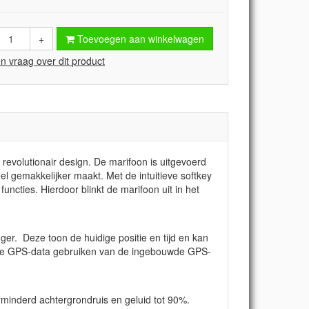
+
Toevoegen aan winkelwagen
en vraag over dit product
evolutionair design. De marifoon is uitgevoerd
l gemakkelijker maakt. Met de intuitieve softkey
uncties. Hierdoor blinkt de marifoon uit in het
. Deze toon de huidige positie en tijd en kan
t de GPS-data gebruiken van de ingebouwde GPS-
rminderd achtergrondruis en geluid tot 90%.