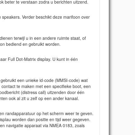
k beter te verstaan zodra u berichten uitzend.
e speakers. Verder beschikt deze marifoon over
nen terwijl u in een andere ruimte staat, of
oon bediend en gebruikt worden.
ar Full Dot-Matrix display. U kunt in één
 gebruikt een unieke id-code (MMSI-code) wat
m contact te maken met een specifieke boot, een
dbericht (distress call) uitzenden door één
en ook al zit u zelf op een ander kanaal.
en randapparatuur op het scherm weer te geven.
isplau worden dan positie en tijd weer gegeven.
een navigatie apparaat via NMEA 0183, zoals