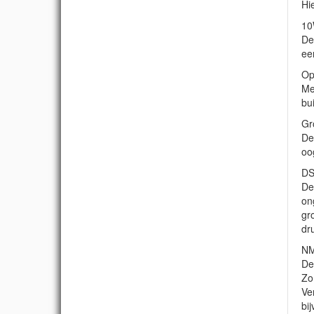
Hi
10
De
ee
Op
Me
bu
Gr
De
oog
DS
De
on
gr
dr
NM
De
Zo
Ve
bi