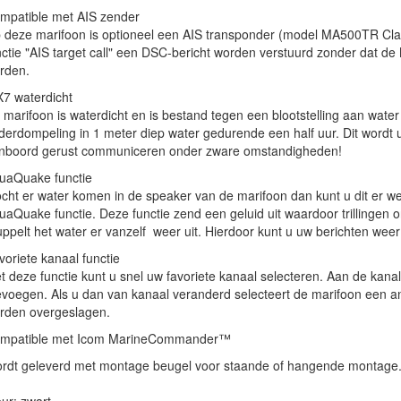
mpatible met AIS zender
 deze marifoon is optioneel een AIS transponder (model MA500TR Clas
nctie "AIS target call" een DSC-bericht worden verstuurd zonder dat d
rden.
X7 waterdicht
 marifoon is waterdicht en is bestand tegen een blootstelling aan wate
derdompeling in 1 meter diep water gedurende een half uur. Dit wordt u
nboord gerust communiceren onder zware omstandigheden!
uaQuake functie
cht er water komen in de speaker van de marifoon dan kunt u dit er we
uaQuake functie. Deze functie zend een geluid uit waardoor trillingen 
uppelt het water er vanzelf weer uit. Hierdoor kunt u uw berichten wee
voriete kanaal functie
t deze functie kunt u snel uw favoriete kanaal selecteren. Aan de kana
evoegen. Als u dan van kanaal veranderd selecteert de marifoon een 
rden overgeslagen.
mpatible met Icom MarineCommander™
rdt geleverd met montage beugel voor staande of hangende montage