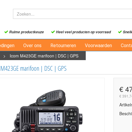
Ruime productkeuze
Heel veel producten op voorraad
Snell
edingen
Over ons
Retourneren
Voorwaarden
Cont
>
Icom M423GE marifoon | DSC | GPS
 M423GE marifoon | DSC | GPS
€ 4
€ 391,7
Artike
Beschi