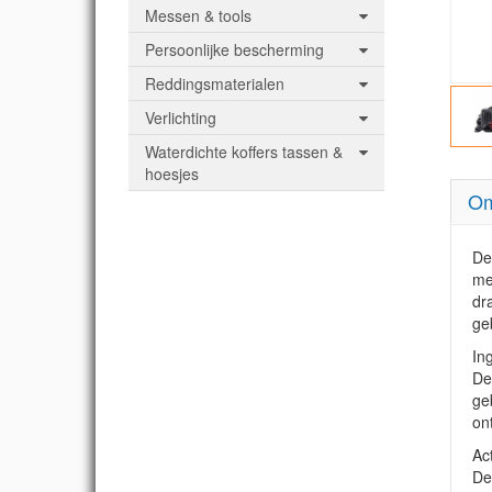
Messen & tools
Persoonlijke bescherming
Reddingsmaterialen
Verlichting
Waterdichte koffers tassen &
hoesjes
Om
De
me
dr
ge
In
De
ge
on
Ac
De