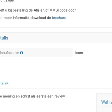
eur: zwart
eft u bij bestelling de Atis en/of MMSI code door.
or meer informatie, download de
brochure
tails
anufacturer
Icom
nsies
e mening en schrijf als eerste een review.
Wat i