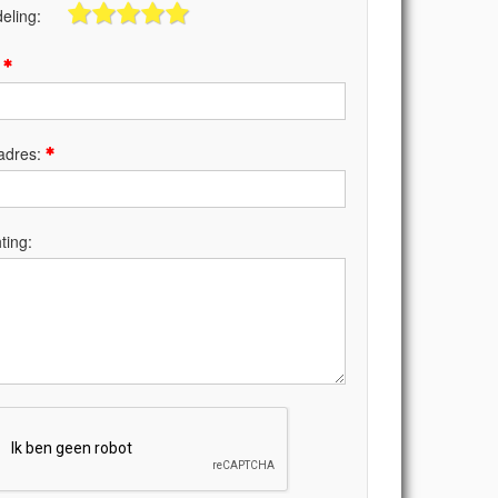
eling:
:
adres:
ting: