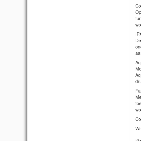
Co
Op
fu
wo
IP
De
on
aa
Aq
Mo
Aq
dr
Fa
Me
to
wo
Co
Wo