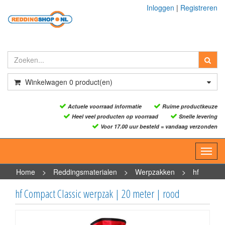
Inloggen
|
Registreren
Winkelwagen
0
product(en)
Actuele voorraad informatie
Ruime productkeuze
Heel veel producten op voorraad
Snelle levering
Voor 17.00 uur besteld = vandaag verzonden
Toggl
navig
Home
>
Reddingsmaterialen
>
Werpzakken
>
hf
Compact Classic werpzak | 20 meter | rood
hf Compact Classic werpzak | 20 meter | rood