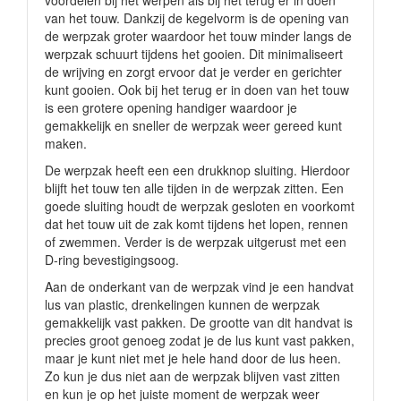
voordelen bij het werpen als bij het terug er in doen
van het touw. Dankzij de kegelvorm is de opening van
de werpzak groter waardoor het touw minder langs de
werpzak schuurt tijdens het gooien. Dit minimaliseert
de wrijving en zorgt ervoor dat je verder en gerichter
kunt gooien. Ook bij het terug er in doen van het touw
is een grotere opening handiger waardoor je
gemakkelijk en sneller de werpzak weer gereed kunt
maken.
De werpzak heeft een een drukknop sluiting. Hierdoor
blijft het touw ten alle tijden in de werpzak zitten. Een
goede sluiting houdt de werpzak gesloten en voorkomt
dat het touw uit de zak komt tijdens het lopen, rennen
of zwemmen. Verder is de werpzak uitgerust met een
D-ring bevestigingsoog.
Aan de onderkant van de werpzak vind je een handvat
lus van plastic, drenkelingen kunnen de werpzak
gemakkelijk vast pakken. De grootte van dit handvat is
precies groot genoeg zodat je de lus kunt vast pakken,
maar je kunt niet met je hele hand door de lus heen.
Zo kun je dus niet aan de werpzak blijven vast zitten
en kun je op het juiste moment de werpzak weer