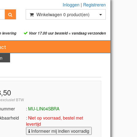
Inloggen
|
Registreren
Winkelwagen
0
product(en)
e levering
Voor 17.00 uur besteld = vandaag verzonden
act
in
8,50
 exclusief BTW
lnummer
MU-LIN04SBRA
kbaarheid
Niet op voorraad, bestel met
levertijd
Informeer mij indien voorradig