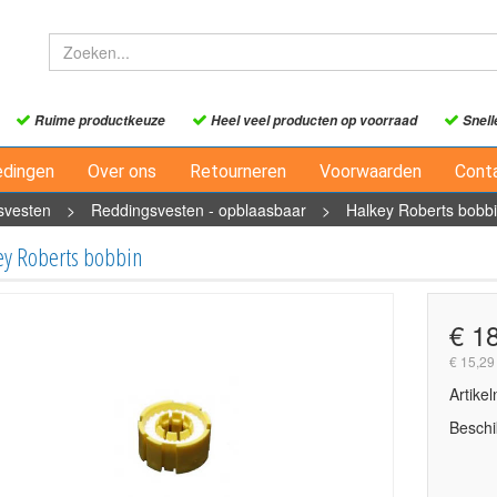
Ruime productkeuze
Heel veel producten op voorraad
Snell
edingen
Over ons
Retourneren
Voorwaarden
Cont
svesten
>
Reddingsvesten - opblaasbaar
>
Halkey Roberts bobb
ey Roberts bobbin
€ 1
€ 15,29
Artike
Beschi