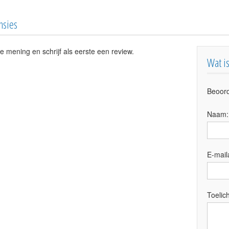
nsies
e mening en schrijf als eerste een review.
Wat i
Beoord
Naam
E-mail
Toelich