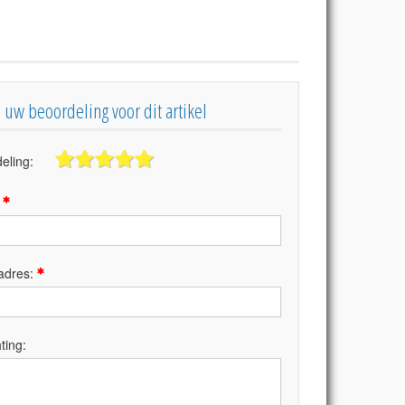
s uw beoordeling voor dit artikel
eling:
:
adres:
ting: