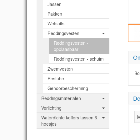
Jassen
Pakken
Wetsuits
Reddingsvesten
Reddingsvesten -
opblaasbaar
Om
Reddingsvesten - schuim
Zwemvesten
Bo
Restube
Gehoorbescherming
De
Reddingsmaterialen
Verlichting
M
Waterdichte koffers tassen &
hoesjes