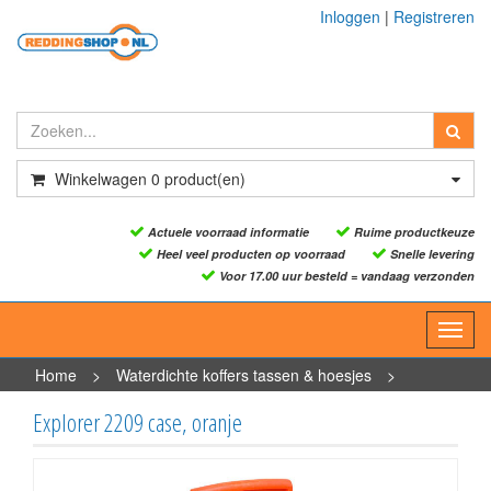
Inloggen
|
Registreren
Winkelwagen
0
product(en)
Actuele voorraad informatie
Ruime productkeuze
Heel veel producten op voorraad
Snelle levering
Voor 17.00 uur besteld = vandaag verzonden
Toggl
navig
Home
>
Waterdichte koffers tassen & hoesjes
>
Waterdichte koffers
>
Waterdichte koffers
>
Explorer 2209
Explorer 2209 case, oranje
case, oranje