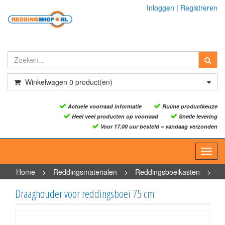
Inloggen
|
Registreren
Winkelwagen
0
product(en)
Actuele voorraad informatie
Ruime productkeuze
Heel veel producten op voorraad
Snelle levering
Voor 17.00 uur besteld = vandaag verzonden
Toggl
navig
Home
>
Reddingsmaterialen
>
Reddingsboeikasten
>
Draaghouder voor reddingsboei 75 cm
Draaghouder voor reddingsboei 75 cm