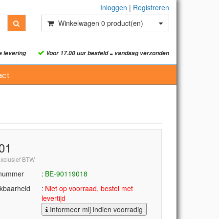
Inloggen
|
Registreren
Winkelwagen
0
product(en)
e levering
Voor 17.00 uur besteld = vandaag verzonden
act
,01
exclusief BTW
lnummer
BE-90119018
kbaarheid
Niet op voorraad, bestel met
levertijd
Informeer mij indien voorradig