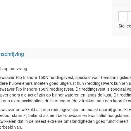
-
Stel e
schrijving
ijs op aanvraag
ewsaver Rib Inshore 150N reddingsvest, speciaal voor bemanningslede
dere hulpveleners moeten goed uitgerust hun (reddings)werk kunnen ui
ewsaver Rib Inshore 150N reddingsvest. Dit reddingsvest is speciaal v
lpverleners die actief zijn op binnenwateren en langs de kust. Dit red
t een extra accidentieel drijfvermogen (dmv trekken aan een koordje w
ewsaver ontwikkeld al jaren reddingsvesten en maakt daarbij gebruikt
erdoor staan zij bekend als een betrouwbaar en kwalitatief hoogstaand m
twikkelen dat in de meest extreme omstandigheden goed functioneert. 
orbeeld van.