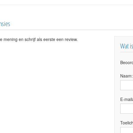
nsies
e mening en schrijf als eerste een review.
Wat i
Beoord
Naam
E-mail
Toelich