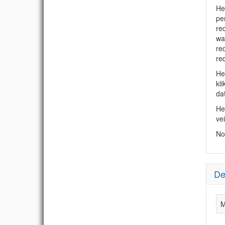
He
pe
red
wa
re
re
He
kl
da
Het
ve
No
De
M