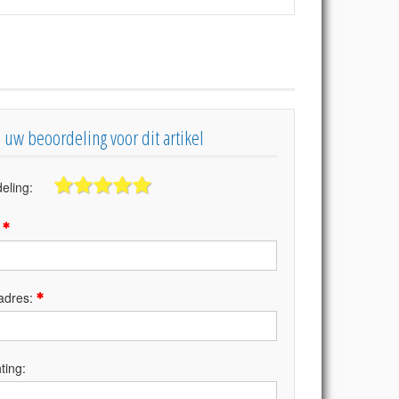
s uw beoordeling voor dit artikel
eling:
:
adres:
ting: