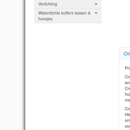
Verlichting
Waterdichte koffers tassen &
hoesjes
Om
Pr
Cr
an
Cr
hu
me
Cr
Hi
on
vo