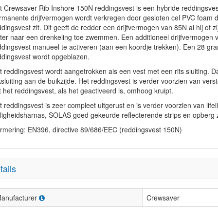
t Crewsaver Rib Inshore 150N reddingsvest is een hybride reddingsvest
rmanente drijfvermogen wordt verkregen door gesloten cel PVC foam d
dingsvest zit. Dit geeft de redder een drijfvermogen van 85N al hij of zij
ter naar een drenkeling toe zwemmen. Een additioneel drijfvermogen
ddingsvest manueel te activeren (aan een koordje trekken). Een 28 gra
ddingsvest wordt opgeblazen.
t reddingsvest wordt aangetrokken als een vest met een rits sluiting. 
iksluiting aan de buikzijde. Het reddingsvest is verder voorzien van v
t het reddingsvest, als het geactiveerd is, omhoog kruipt.
 reddingsvest is zeer compleet uitgerust en is verder voorzien van lifeline
iligheidsharnas, SOLAS goed gekeurde reflecterende strips en opberg z
rmering: EN396, directive 89/686/EEC (reddingsvest 150N)
tails
anufacturer
Crewsaver