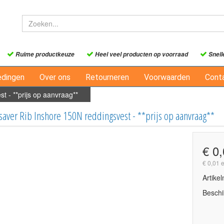
Ruime productkeuze
Heel veel producten op voorraad
Snell
edingen
Over ons
Retourneren
Voorwaarden
Cont
 - **prijs op aanvraag**
aver Rib Inshore 150N reddingsvest - **prijs op aanvraag**
€ 0
€ 0,01 
Artike
Beschi