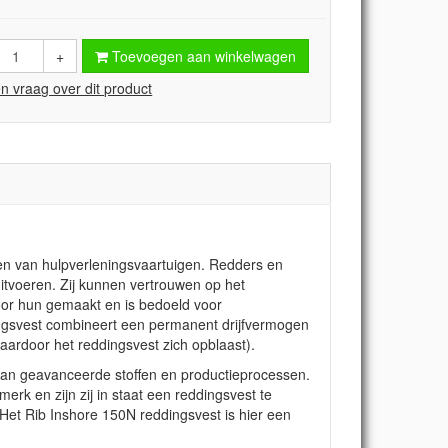
+
Toevoegen aan winkelwagen
en vraag over dit product
n van hulpverleningsvaartuigen. Redders en
tvoeren. Zij kunnen vertrouwen op het
oor hun gemaakt en is bedoeld voor
dingsvest combineert een permanent drijfvermogen
aardoor het reddingsvest zich opblaast).
 van geavanceerde stoffen en productieprocessen.
erk en zijn zij in staat een reddingsvest te
Het Rib Inshore 150N reddingsvest is hier een