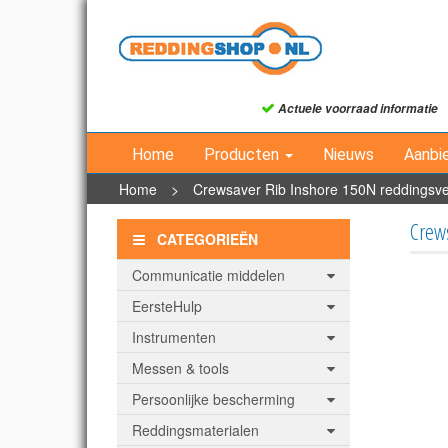
Actuele voorraad informatie
Home
Producten
Nieuws
Aanbi
Home
>
Crewsaver Rib Inshore 150N reddingsvest
Crews
CATEGORIEËN
Communicatie middelen
EersteHulp
Instrumenten
Messen & tools
Persoonlijke bescherming
Reddingsmaterialen