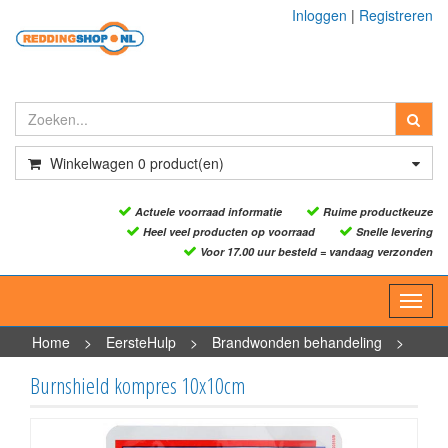
Inloggen
|
Registreren
Winkelwagen
0
product(en)
Actuele voorraad informatie
Ruime productkeuze
Heel veel producten op voorraad
Snelle levering
Voor 17.00 uur besteld = vandaag verzonden
Toggl
navig
Home
>
EersteHulp
>
Brandwonden behandeling
>
Burnshield kompres 10x10cm
Burnshield kompres 10x10cm