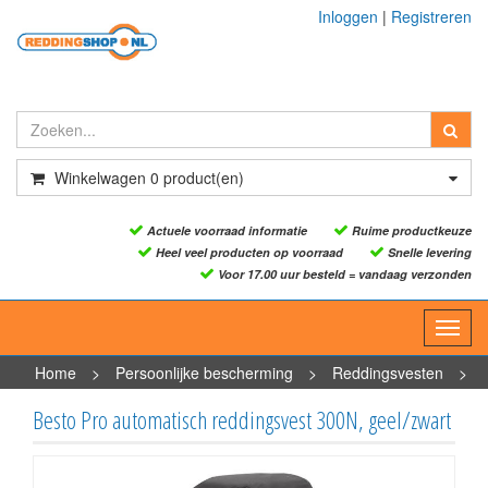
Inloggen
|
Registreren
Winkelwagen
0
product(en)
Actuele voorraad informatie
Ruime productkeuze
Heel veel producten op voorraad
Snelle levering
Voor 17.00 uur besteld = vandaag verzonden
Toggl
navig
Home
>
Persoonlijke bescherming
>
Reddingsvesten
>
Reddingsvesten - opblaasbaar
>
Besto Pro automatisch
Besto Pro automatisch reddingsvest 300N, geel/zwart
reddingsvest 300N, geel/zwart