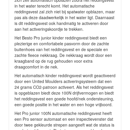
zich zelf automatisch opblazen zodra het reddingsvest
in het water terecht komt. Het automatische
reddingsvest zal zich niet bij spatwater opblazen, maar
pas als deze daadwerkelijk in het water ligt. Daarnaast
is dit reddingsvest ook handmatig te activeren door
aan het activeringskoordje te trekken.
Het Besto Pro junior kinder reddingsvest biedt een
plezierige en comfortabele pasvorm door de zachte
buitenhoes van het reddingsvest en de speciale en
zachte fleece nekkraag. De nekkraag wordt door een
kraagband op de rug gehouden voor extra
draagcomfort in de nek.
Het automatisch kinder reddingsvest wordt geactiveerd
door een United Moulders activeringsysteem dat een
24 grams CO2-patroon activeert. Als het reddingsvest
is opgeblazen biedt deze 100N drijfvermogen en biedt
het reddingsvest een goede hoofd/nek ondersteuning,
een goede positie in het water en een hoge vrijboord.
Het Pro junior 100N automatische reddingsvest heeft
een Pro sensor automaat en een inspectievenster dat
door twee gekleurde strepen aangeeft wat de status is