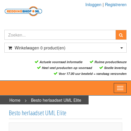
Inloggen
|
Registreren
Winkelwagen
0
product(en)
Actuele voorraad informatie
Ruime productkeuze
Heel veel producten op voorraad
Snelle levering
Voor 17.00 uur besteld = vandaag verzonden
Toggl
navig
Home
>
Besto herlaadset UML Elite
Besto herlaadset UML Elite