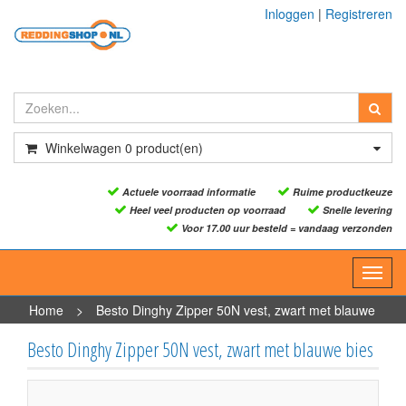
Inloggen
|
Registreren
Winkelwagen
0
product(en)
Actuele voorraad informatie
Ruime productkeuze
Heel veel producten op voorraad
Snelle levering
Voor 17.00 uur besteld = vandaag verzonden
Toggl
navig
Home
>
Besto Dinghy Zipper 50N vest, zwart met blauwe
bies
Besto Dinghy Zipper 50N vest, zwart met blauwe bies