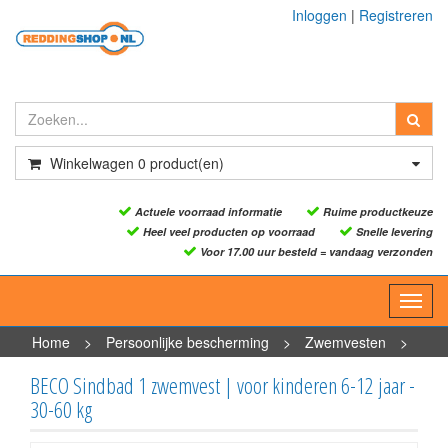
Inloggen
|
Registreren
Winkelwagen
0
product(en)
Actuele voorraad informatie
Ruime productkeuze
Heel veel producten op voorraad
Snelle levering
Voor 17.00 uur besteld = vandaag verzonden
Toggl
navig
Home
>
Persoonlijke bescherming
>
Zwemvesten
>
BECO Sindbad 1 zwemvest | voor kinderen 6-12 jaar - 30-60 kg
BECO Sindbad 1 zwemvest | voor kinderen 6-12 jaar -
30-60 kg