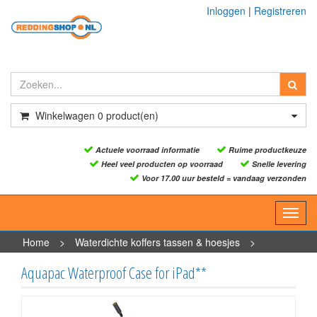
Inloggen
|
Registreren
Winkelwagen
0
product(en)
Actuele voorraad informatie
Ruime productkeuze
Heel veel producten op voorraad
Snelle levering
Voor 17.00 uur besteld = vandaag verzonden
Toggl
navig
Home
>
Waterdichte koffers tassen & hoesjes
>
Waterdichte hoesjes
>
Aquapac Waterproof Case for iPad**
Aquapac Waterproof Case for iPad**