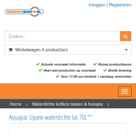
Inloggen
|
Registreren
Winkelwagen
0
product(en)
Actuele voorraad informatie
Ruime productkeuze
Heel veel producten op voorraad
Snelle levering
Voor 17.00 uur besteld = vandaag verzonden
Toggl
navig
Home
>
Waterdichte koffers tassen & hoesjes
>
Waterdichte tassen
>
Aquapac Upano waterdichte tas 70L**
Aquapac Upano waterdichte tas 70L**