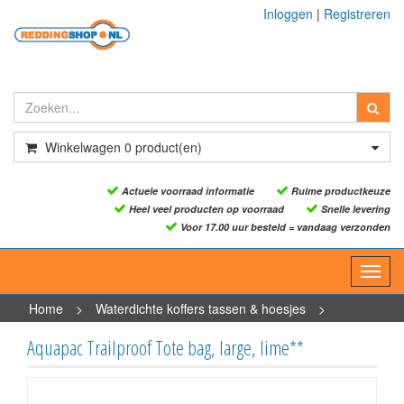
Inloggen
|
Registreren
Winkelwagen
0
product(en)
Actuele voorraad informatie
Ruime productkeuze
Heel veel producten op voorraad
Snelle levering
Voor 17.00 uur besteld = vandaag verzonden
Toggl
navig
Home
>
Waterdichte koffers tassen & hoesjes
>
Waterdichte tassen
>
Aquapac Trailproof Tote bag, large,
Aquapac Trailproof Tote bag, large, lime**
lime**