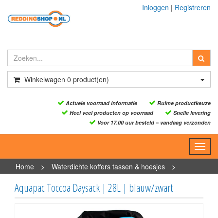
Inloggen
|
Registreren
Winkelwagen
0
product(en)
Actuele voorraad informatie
Ruime productkeuze
Heel veel producten op voorraad
Snelle levering
Voor 17.00 uur besteld = vandaag verzonden
Toggl
navig
Home
>
Waterdichte koffers tassen & hoesjes
>
Waterdichte tassen
>
Aquapac Toccoa Daysack | 28L |
Aquapac Toccoa Daysack | 28L | blauw/zwart
blauw/zwart