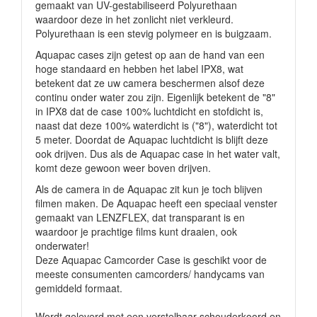
gemaakt van UV-gestabiliseerd Polyurethaan
waardoor deze in het zonlicht niet verkleurd.
Polyurethaan is een stevig polymeer en is buigzaam.
Aquapac cases zijn getest op aan de hand van een
hoge standaard en hebben het label IPX8, wat
betekent dat ze uw camera beschermen alsof deze
continu onder water zou zijn. Eigenlijk betekent de "8"
in IPX8 dat de case 100% luchtdicht en stofdicht is,
naast dat deze 100% waterdicht is ("8"), waterdicht tot
5 meter. Doordat de Aquapac luchtdicht is blijft deze
ook drijven. Dus als de Aquapac case in het water valt,
komt deze gewoon weer boven drijven.
Als de camera in de Aquapac zit kun je toch blijven
filmen maken. De Aquapac heeft een speciaal venster
gemaakt van LENZFLEX, dat transparant is en
waardoor je prachtige films kunt draaien, ook
onderwater!
Deze Aquapac Camcorder Case is geschikt voor de
meeste consumenten camcorders/ handycams van
gemiddeld formaat.
Wordt geleverd met een verstelbaar schouderkoord en