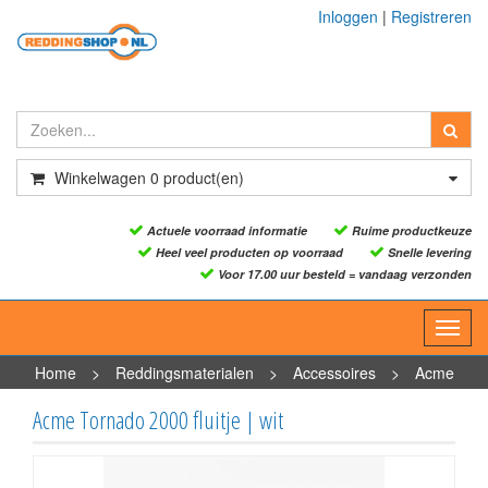
Inloggen
|
Registreren
Winkelwagen
0
product(en)
Actuele voorraad informatie
Ruime productkeuze
Heel veel producten op voorraad
Snelle levering
Voor 17.00 uur besteld = vandaag verzonden
Toggl
navig
Home
>
Reddingsmaterialen
>
Accessoires
>
Acme
Tornado 2000 fluitje | wit
Acme Tornado 2000 fluitje | wit