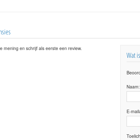
nsies
e mening en schrijf als eerste een review.
Wat i
Beoord
Naam
E-mail
Toelich