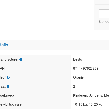
-
Stel e
tails
anufacturer
Besto
AN
8711497623239
leur
Oranje
aat
2
oelgroep
Kinderen, Jongens, Mei
ewichtsklasse
10-15 kg, 15-20 kg