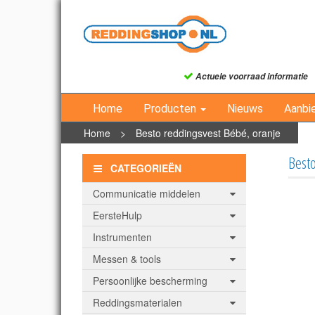
Actuele voorraad informatie
Home
Producten
Nieuws
Aanbi
Home
>
Besto reddingsvest Bébé, oranje
Besto
CATEGORIEËN
Communicatie middelen
EersteHulp
Instrumenten
Messen & tools
Persoonlijke bescherming
Reddingsmaterialen