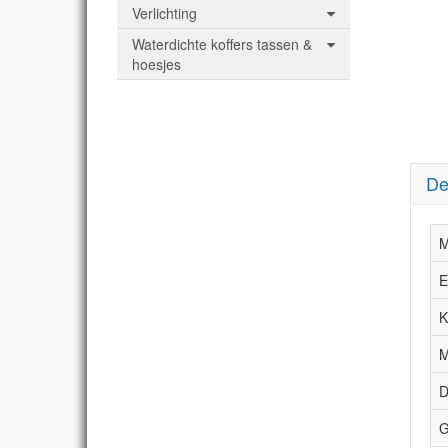
Verlichting
Waterdichte koffers tassen &
hoesjes
De
M
E
K
M
D
G